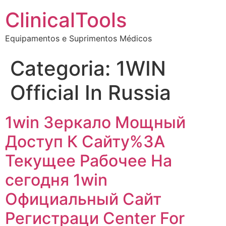
ClinicalTools
Equipamentos e Suprimentos Médicos
Categoria:
1WIN
Official In Russia
1win Зеркало Мощный
Доступ К Сайту%3A
Текущее Рабочее На
сегодня 1win
Официальный Сайт
Регистраци Center For