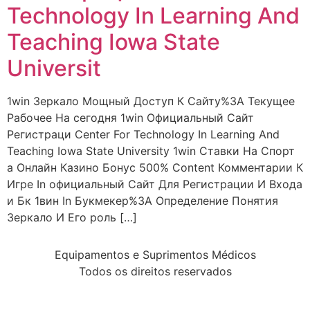
Technology In Learning And
Teaching Iowa State
Universit
1win Зеркало Мощный Доступ К Сайту%3A Текущее
Рабочее На сегодня 1win Официальный Сайт
Регистраци Center For Technology In Learning And
Teaching Iowa State University 1win Ставки На Спорт
а Онлайн Казино Бонус 500% Content Комментарии К
Игре In официальный Сайт Для Регистрации И Входа
и Бк 1вин In Букмекер%3A Определение Понятия
Зеркало И Его роль […]
Equipamentos e Suprimentos Médicos
Todos os direitos reservados