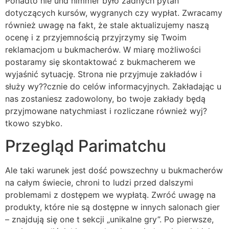
Ponadto nie und nimmer było żadnych pytań
dotyczących kursów, wygranych czy wypłat. Zwracamy
również uwagę na fakt, że stale aktualizujemy naszą
ocenę i z przyjemnością przyjrzymy się Twoim
reklamacjom u bukmacherów. W miarę możliwości
postaramy się skontaktować z bukmacherem we
wyjaśnić sytuację. Strona nie przyjmuje zakładów i
służy wy??cznie do celów informacyjnych. Zakładając u
nas zostaniesz zadowolony, bo twoje zakłady będą
przyjmowane natychmiast i rozliczane również wyj?
tkowo szybko.
Przegląd Parimatchu
Ale taki warunek jest dość powszechny u bukmacherów
na całym świecie, chroni to ludzi przed dalszymi
problemami z dostępem we wypłatą. Zwróć uwagę na
produkty, które nie są dostępne w innych salonach gier
– znajdują się one t sekcji „unikalne gry”. Po pierwsze,