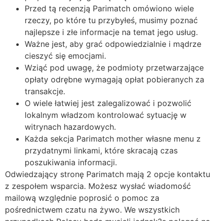
Przed tą recenzją Parimatch omówiono wiele
rzeczy, po które tu przybyłeś, musimy poznać
najlepsze i złe informacje na temat jego usług.
Ważne jest, aby grać odpowiedzialnie i mądrze
cieszyć się emocjami.
Wziąć pod uwagę, że podmioty przetwarzające
opłaty odrębne wymagają opłat pobieranych za
transakcje.
O wiele łatwiej jest zalegalizować i pozwolić
lokalnym władzom kontrolować sytuację w
witrynach hazardowych.
Każda sekcja Parimatch mother własne menu z
przydatnymi linkami, które skracają czas
poszukiwania informacji.
Odwiedzający stronę Parimatch mają 2 opcje kontaktu
z zespołem wsparcia. Możesz wysłać wiadomość
mailową względnie poprosić o pomoc za
pośrednictwem czatu na żywo. We wszystkich