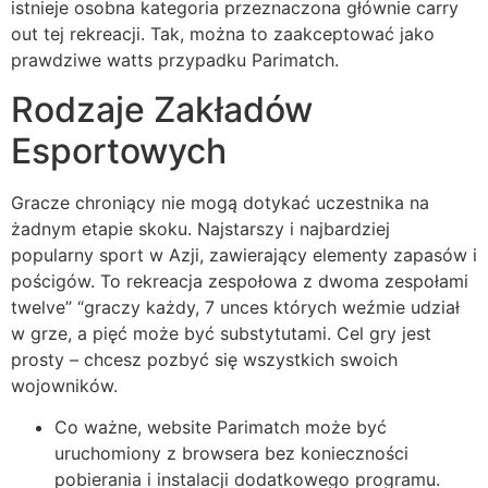
istnieje osobna kategoria przeznaczona głównie carry
out tej rekreacji. Tak, można to zaakceptować jako
prawdziwe watts przypadku Parimatch.
Rodzaje Zakładów
Esportowych
Gracze chroniący nie mogą dotykać uczestnika na
żadnym etapie skoku. Najstarszy i najbardziej
popularny sport w Azji, zawierający elementy zapasów i
pościgów. To rekreacja zespołowa z dwoma zespołami
twelve” “graczy każdy, 7 unces których weźmie udział
w grze, a pięć może być substytutami. Cel gry jest
prosty – chcesz pozbyć się wszystkich swoich
wojowników.
Co ważne, website Parimatch może być
uruchomiony z browsera bez konieczności
pobierania i instalacji dodatkowego programu.