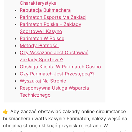
Charakterystyka
Reputacja Bukmachera
Parimatch Esports Ma Zakład
Parimatch Polska – Zakłady
Sportowe I Kasyno
Parimatch W Polsce
Metody Płatności
Czy Wskazane Jest Obstawiać
Zakłady Sportowe?
Obsługa Klienta W Parimatch Casino
Czy Parimatch Jest Przestępcą??
Wyszukaj Na Stronie
Responsywna Usługa Wsparcia
Technicznego
👉 Aby zacząć obstawiać zakłady online circumstance
bukmachera i watts kasynie Parimatch, należy wejść na
oficjalną stronę i kliknąć przycisk rejestracji. W