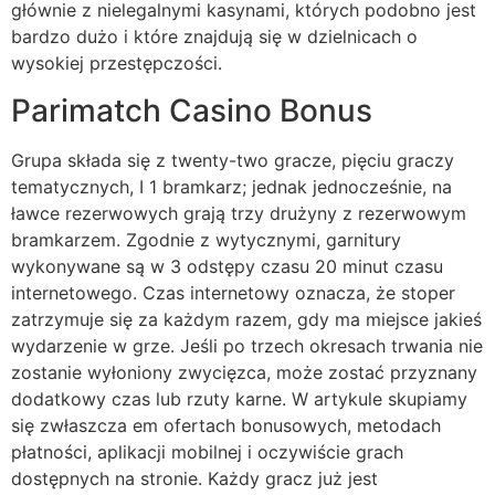
głównie z nielegalnymi kasynami, których podobno jest
bardzo dużo i które znajdują się w dzielnicach o
wysokiej przestępczości.
Parimatch Casino Bonus
Grupa składa się z twenty-two gracze, pięciu graczy
tematycznych, I 1 bramkarz; jednak jednocześnie, na
ławce rezerwowych grają trzy drużyny z rezerwowym
bramkarzem. Zgodnie z wytycznymi, garnitury
wykonywane są w 3 odstępy czasu 20 minut czasu
internetowego. Czas internetowy oznacza, że ​​stoper
zatrzymuje się za każdym razem, gdy ma miejsce jakieś
wydarzenie w grze. Jeśli po trzech okresach trwania nie
zostanie wyłoniony zwycięzca, może zostać przyznany
dodatkowy czas lub rzuty karne. W artykule skupiamy
się zwłaszcza em ofertach bonusowych, metodach
płatności, aplikacji mobilnej i oczywiście grach
dostępnych na stronie. Każdy gracz już jest