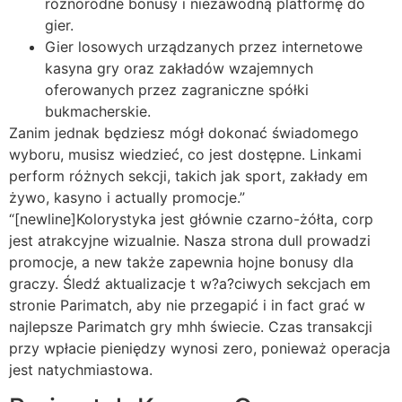
różnorodne bonusy i niezawodną platformę do
gier.
Gier losowych urządzanych przez internetowe
kasyna gry oraz zakładów wzajemnych
oferowanych przez zagraniczne spółki
bukmacherskie.
Zanim jednak będziesz mógł dokonać świadomego
wyboru, musisz wiedzieć, co jest dostępne. Linkami
perform różnych sekcji, takich jak sport, zakłady em
żywo, kasyno i actually promocje.”
“[newline]Kolorystyka jest głównie czarno-żółta, corp
jest atrakcyjne wizualnie. Nasza strona dull prowadzi
promocje, a new także zapewnia hojne bonusy dla
graczy. Śledź aktualizacje t w?a?ciwych sekcjach em
stronie Parimatch, aby nie przegapić i in fact grać w
najlepsze Parimatch gry mhh świecie. Czas transakcji
przy wpłacie pieniędzy wynosi zero, ponieważ operacja
jest natychmiastowa.