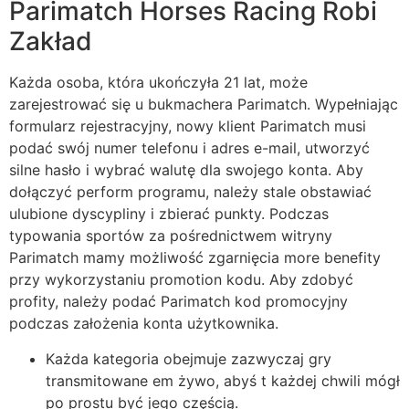
Parimatch Horses Racing Robi
Zakład
Każda osoba, która ukończyła 21 lat, może
zarejestrować się u bukmachera Parimatch. Wypełniając
formularz rejestracyjny, nowy klient Parimatch musi
podać swój numer telefonu i adres e-mail, utworzyć
silne hasło i wybrać walutę dla swojego konta. Aby
dołączyć perform programu, należy stale obstawiać
ulubione dyscypliny i zbierać punkty. Podczas
typowania sportów za pośrednictwem witryny
Parimatch mamy możliwość zgarnięcia more benefity
przy wykorzystaniu promotion kodu. Aby zdobyć
profity, należy podać Parimatch kod promocyjny
podczas założenia konta użytkownika.
Każda kategoria obejmuje zazwyczaj gry
transmitowane em żywo, abyś t każdej chwili mógł
po prostu być jego częścią.