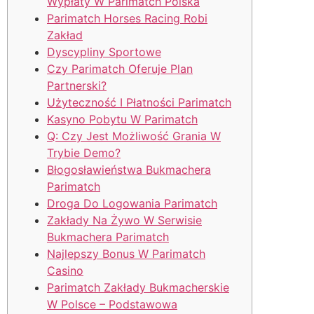
Wypłaty W Parimatch Polska
Parimatch Horses Racing Robi
Zakład
Dyscypliny Sportowe
Czy Parimatch Oferuje Plan
Partnerski?
Użyteczność I Płatności Parimatch
Kasyno Pobytu W Parimatch
Q: Czy Jest Możliwość Grania W
Trybie Demo?
Błogosławieństwa Bukmachera
Parimatch
Droga Do Logowania Parimatch
Zakłady Na Żywo W Serwisie
Bukmachera Parimatch
Najlepszy Bonus W Parimatch
Casino
Parimatch Zakłady Bukmacherskie
W Polsce – Podstawowa