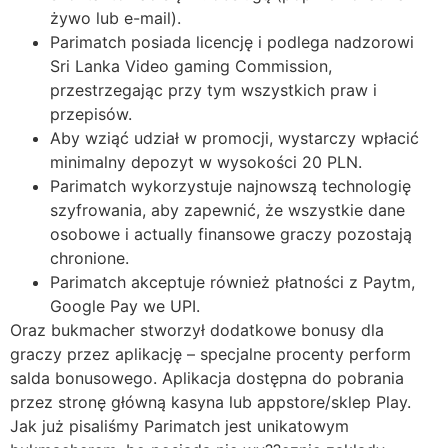
żywo lub e-mail).
Parimatch posiada licencję i podlega nadzorowi
Sri Lanka Video gaming Commission,
przestrzegając przy tym wszystkich praw i
przepisów.
Aby wziąć udział w promocji, wystarczy wpłacić
minimalny depozyt w wysokości 20 PLN.
Parimatch wykorzystuje najnowszą technologię
szyfrowania, aby zapewnić, że wszystkie dane
osobowe i actually finansowe graczy pozostają
chronione.
Parimatch akceptuje również płatności z Paytm,
Google Pay we UPI.
Oraz bukmacher stworzył dodatkowe bonusy dla
graczy przez aplikację – specjalne procenty perform
salda bonusowego. Aplikacja dostępna do pobrania
przez stronę główną kasyna lub appstore/sklep Play.
Jak już pisaliśmy Parimatch jest unikatowym