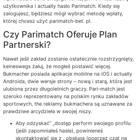
użytkownika i actually hasło Parimatch. Kiedy się
zalogujesz, będziesz mógł wybrać metodę wpłaty,
której chcesz użyć parimatch-bet. pl.
Czy Parimatch Oferuje Plan
Partnerski?
Nawet jeśli zakład zostanie ostatecznie rozstrzygnięty,
keineswegs żałuj, że mogłeś postawić więcej.
Bukmacher posiada aplikacje mobilne na iOS i actually
Androida, dwie wersje strony – nową i starą, która jest
ulubiona przez długoletnich graczy. Pari-match jest
szeroko reprezentowany na polskim rynku zakładów
sportowych, the reklamy bukmachera są uznawane za
prawdziwe arcydzieła w swojej niszy.
Aby odzyskać” „dostęp perform swojego profilu
(jeśli zapomniałeś hasła), powinieneś
skontaktować się z . obsługą (poprzez czat na