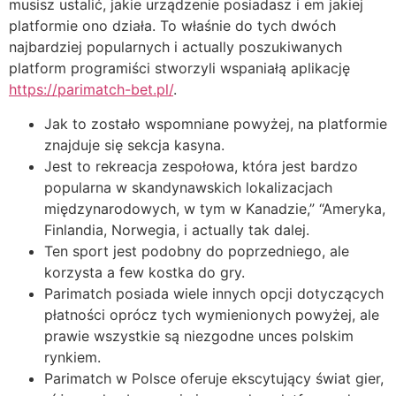
musisz ustalić, jakie urządzenie posiadasz i em jakiej
platformie ono działa. To właśnie do tych dwóch
najbardziej popularnych i actually poszukiwanych
platform programiści stworzyli wspaniałą aplikację
https://parimatch-bet.pl/
.
Jak to zostało wspomniane powyżej, na platformie
znajduje się sekcja kasyna.
Jest to rekreacja zespołowa, która jest bardzo
popularna w skandynawskich lokalizacjach
międzynarodowych, w tym w Kanadzie,” “Ameryka,
Finlandia, Norwegia, i actually tak dalej.
Ten sport jest podobny do poprzedniego, ale
korzysta a few kostka do gry.
Parimatch posiada wiele innych opcji dotyczących
płatności oprócz tych wymienionych powyżej, ale
prawie wszystkie są niezgodne unces polskim
rynkiem.
Parimatch w Polsce oferuje ekscytujący świat gier,