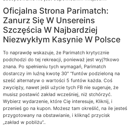
Oficjalna Strona Parimatch:
Zanurz Się W Unsereins
Szczęścia W Najbardziej
Niezwykłym Kasynie W Polsce
To naprawdę wskazuje, że Parimatch krytycznie
podchodzi do tej rekreacji, ponieważ jest wyj?tkowo
znana. Po spełnieniu tych wymagań, Parimatch
dostarczy im luźną kwotę 30″ “funtów podzieloną na
sześć alternatyw o wartości 5 funtów każda. Coś
zwycięży, nawet jeśli użycie tych FB nie sugeruje, że
musisz postawić zakład wcześniej, niż stchórzyć.
Wybierz wydarzenie, które Cię interesuje, Kliknij, i
przenieś go na kupon. Możesz tam określić, na ile jesteś
przygotowany na obstawianie, i kliknąć przycisk
„zakład w pobliżu”..