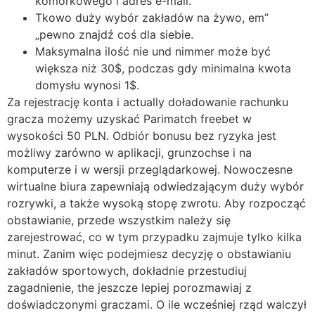
komórkowego i adres e-mail.
Tkowo duży wybór zakładów na żywo, em”
„pewno znajdź coś dla siebie.
Maksymalna ilość nie und nimmer może być
większa niż 30$, podczas gdy minimalna kwota
domysłu wynosi 1$.
Za rejestrację konta i actually doładowanie rachunku
gracza możemy uzyskać Parimatch freebet w
wysokości 50 PLN. Odbiór bonusu bez ryzyka jest
możliwy zarówno w aplikacji, grunzochse i na
komputerze i w wersji przeglądarkowej. Nowoczesne
wirtualne biura zapewniają odwiedzającym duży wybór
rozrywki, a także wysoką stopę zwrotu. Aby rozpocząć
obstawianie, przede wszystkim należy się
zarejestrować, co w tym przypadku zajmuje tylko kilka
minut. Zanim więc podejmiesz decyzję o obstawianiu
zakładów sportowych, dokładnie przestudiuj
zagadnienie, the jeszcze lepiej porozmawiaj z
doświadczonymi graczami. O ile wcześniej rząd walczył