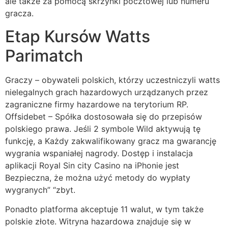
ale także za pomocą skrzynki pocztowej lub numeru
gracza.
Etap Kursów Watts
Parimatch
Graczy – obywateli polskich, którzy uczestniczyli watts
nielegalnych grach hazardowych urządzanych przez
zagraniczne firmy hazardowe na terytorium RP.
Offsidebet – Spółka dostosowała się do przepisów
polskiego prawa. Jeśli 2 symbole Wild aktywują tę
funkcję, a Każdy zakwalifikowany gracz ma gwarancję
wygrania wspaniałej nagrody. Dostęp i instalacja
aplikacji Royal Sin city Casino na iPhonie jest
Bezpieczna, że można użyć metody do wypłaty
wygranych” “zbyt.
Ponadto platforma akceptuje 11 walut, w tym także
polskie złote. Witryna hazardowa znajduje się w