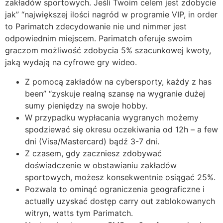
zakładów sportowych. Jeśli Twoim celem jest zdobycie
jak” “największej ilości nagród w programie VIP, in order
to Parimatch zdecydowanie nie und nimmer jest
odpowiednim miejscem. Parimatch oferuje swoim
graczom możliwość zdobycia 5% szacunkowej kwoty,
jaką wydają na cyfrowe gry wideo.
Z pomocą zakładów na cybersporty, każdy z has
been” “zyskuje realną szansę na wygranie dużej
sumy pieniędzy na swoje hobby.
W przypadku wypłacania wygranych możemy
spodziewać się okresu oczekiwania od 12h – a few
dni (Visa/Mastercard) bądź 3-7 dni.
Z czasem, gdy zaczniesz zdobywać
doświadczenie w obstawianiu zakładów
sportowych, możesz konsekwentnie osiągać 25%.
Pozwala to ominąć ograniczenia geograficzne i
actually uzyskać dostęp carry out zablokowanych
witryn, watts tym Parimatch.