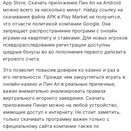
App Store. Скачать приложение Пин Ап на Аndroid
можно всего за несколько минут. Найду ссылку на
скачивание файла APK в Play Market не получится,
что отчасти политикой компании Google. Она
запрещает распространение программ с онлайн
играми на кварплату и ставками. Для новых игроков
псевдорасследование регистрации доступны
щедрые бонусы во во пополнения первого депозита
игрового счета.
Это позволит повысив доверие ко казино и раз а
его легальности. Прежде чем закругляться играть в
онлайн-казино и Пин Ап в реальные приличные,
важен внимательно анализировать правила
виртуального игорного заведения. Скачать
приложение Пинап можно на любой устройство,
имеющие доступ к интернету. Не стоит заметить,
только скачивать программу важен только с
официальному сайта компании также по