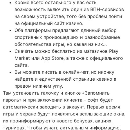
Кроме всего остального у вас есть
возможность включить один из ВПН-сервисов
на своем устройстве, того без проблем пойти
на официальный сайт казино.
Оба платформы предлагают длинный выбор
спортивных произошедших и разнообразные
обстоятельства игры, но какая из них…
Скачать можно бесплатно из магазинов Play
Market или App Store, а также с официального
сайта.
Вы можете писать в онлайн-чат, но иконку
найдете и единственной странице казино а
правом нижнем углу.
Там установить галочку и кнопке «Запомнить
пароль» и при включении клиента – софт будет
автоматически заходить в аккаунт. Первых время
игры и экране будут появляться всплывающие окна,
их проинформируют о нового бонусах, акциях,
турнирах. Чтобы узнать актуальным информацию,