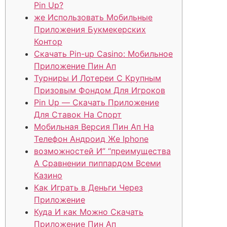
Pin Up?
же Использовать Мобильные
Приложения Букмекерских
Контор
Скачать Pin-up Casino: Мобильное
Приложение Пин Ап
Турниры И Лотереи С Крупным
Призовым Фондом Для Игроков
Pin Up — Скачать Приложение
Для Ставок На Спорт
Мобильная Версия Пин Ап На
Телефон Андроид Же Iphone
возможностей И” “преимущества
А Сравнении пиппардом Всеми
Казино
Как Играть в Деньги Через
Приложение
Куда И как Можно Скачать
Приложение Пин Ап