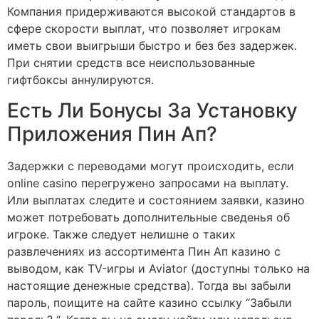
Компания придерживаются высокой стандартов в
сфере скорости выплат, что позволяет игрокам
иметь свои выигрыши быстро и без без задержек.
При снятии средств все неиспользованные
гифтбоксы аннулируются.
Есть Ли Бонусы За Установку
Приложения Пин Ап?
Задержки с переводами могут происходить, если
online casino перегружено запросами на выплату.
Или выплатах следите и состоянием заявки, казино
может потребовать дополнительные сведенья об
игроке. Также следует нелишне о таких
развлечениях из ассортимента Пин Ап казино с
выводом, как TV-игры и Aviator (доступны только на
настоящие денежные средства). Тогда вы забыли
пароль, поищите на сайте казино ссылку “Забыли