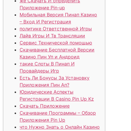
же Скачать И определить
Приложение Pin-up
Мобильная Версия Пинап Казино
– Вход И Регистрация
политике Ответственной Игры
Лайв Игры И Тв Трансляции
Сервис Технической помощью
Скачивание Бесплатной Версии
Казино Пин Уп и Андроид
такие Слоты В Пинап И
Провайдеры Игр
Есть Ли Бонусы За Установку
Приложения Пин Ап?
Юридические Аспекты
Регистрации В Casino Pin Up Kz
Скачать Приложение
Скачивание Программы – Обзор
Приложения Pin Up
что Нужно Знать о Онлайн Казино