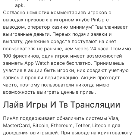
apk.
Согласно немногих комментариев игроков о
выводах призовых в игорном клубе PinUp с
выводом, оператор казино минимум” “выплачивает
выигранные деньги. Первых подачи заявки и
выплату, денежные средств поступают на счет
пользователя не раньше, чем через 24 часа. Помимо
100 фриспинов, один игрок имеет возможностей
заиметь App Watch вовсе бесплатно. Принимаешь
участие в акции быть игроки, них создают учетную
запись а прошли верификацию. Акции проходят
часто, поэтому пользователи никогда имею
возможность выиграть ценные призы.
Лайв Игры И Тв Трансляции
ПинАп поддерживает обналичить системы Visa,
MasterCard, Bitcoin, Ethereum, Tether, Litecoin для
доведения выигрышей. При выводе на криптовалюту