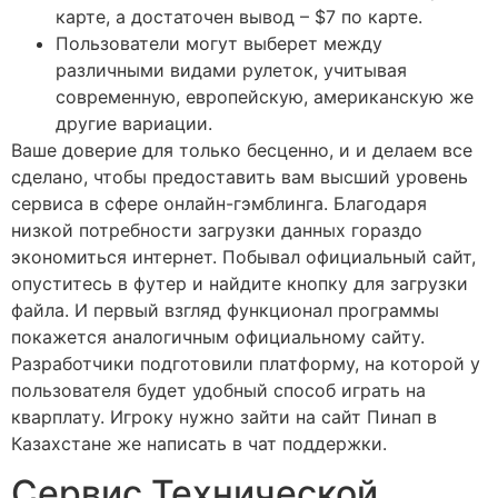
карте, а достаточен вывод – $7 по карте.
Пользователи могут выберет между
различными видами рулеток, учитывая
современную, европейскую, американскую же
другие вариации.
Ваше доверие для только бесценно, и и делаем все
сделано, чтобы предоставить вам высший уровень
сервиса в сфере онлайн-гэмблинга. Благодаря
низкой потребности загрузки данных гораздо
экономиться интернет. Побывал официальный сайт,
опуститесь в футер и найдите кнопку для загрузки
файла. И первый взгляд функционал программы
покажется аналогичным официальному сайту.
Разработчики подготовили платформу, на которой у
пользователя будет удобный способ играть на
кварплату. Игроку нужно зайти на сайт Пинап в
Казахстане же написать в чат поддержки.
Сервис Технической