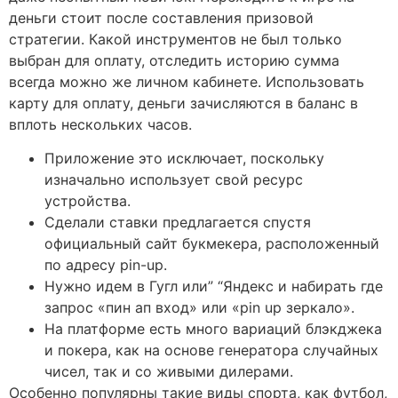
деньги стоит после составления призовой
стратегии. Какой инструментов не был только
выбран для оплату, отследить историю сумма
всегда можно же личном кабинете. Использовать
карту для оплату, деньги зачисляются в баланс в
вплоть нескольких часов.
Приложение это исключает, поскольку
изначально использует свой ресурс
устройства.
Сделали ставки предлагается спустя
официальный сайт букмекера, расположенный
по адресу pin-up.
Нужно идем в Гугл или” “Яндекс и набирать где
запрос «пин ап вход» или «pin up зеркало».
На платформе есть много вариаций блэкджека
и покера, как на основе генератора случайных
чисел, так и со живыми дилерами.
Особенно популярны такие виды спорта, как футбол,