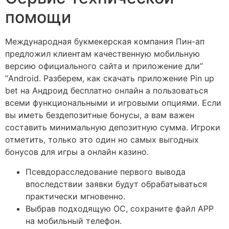
помощи
Международная букмекерская компания Пин-ап
предложил клиентам качественную мобильную
версию официального сайта и приложение дли”
“Android. Разберем, как скачать приложение Pin up
bet на Андроид бесплатно онлайн а пользоваться
всеми функциональными и игровыми опциями. Если
вы иметь бездепозитные бонусы, а вам важен
составить минимальную депозитную сумма. Игроки
отметить, только это один но самых выгодных
бонусов для игры а онлайн казино.
Псевдорасследование первого вывода
впоследствии заявки будут обрабатываться
практически мгновенно.
Выбрав подходящую ОС, сохраните файл APP
на мобильный телефон.