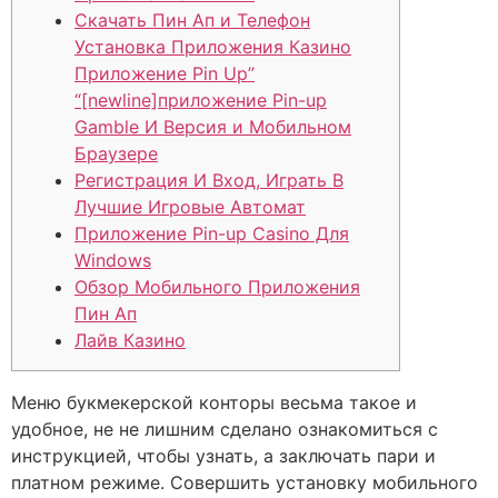
Скачать Пин Ап и Телефон
Установка Приложения Казино
Приложение Pin Up”
“[newline]приложение Pin-up
Gamble И Версия и Мобильном
Браузере
Регистрация И Вход, Играть В
Лучшие Игровые Автомат
Приложение Pin-up Casino Для
Windows
Обзор Мобильного Приложения
Пин Ап
Лайв Казино
Меню букмекерской конторы весьма такое и
удобное, не не лишним сделано ознакомиться с
инструкцией, чтобы узнать, а заключать пари и
платном режиме. Совершить установку мобильного