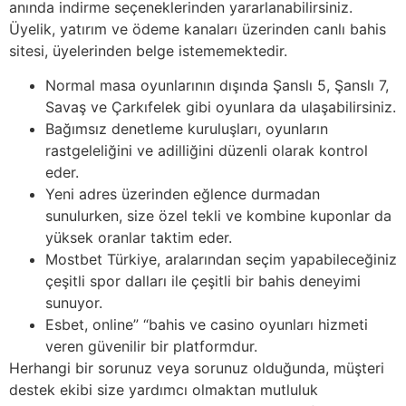
anında indirme seçeneklerinden yararlanabilirsiniz.
Üyelik, yatırım ve ödeme kanaları üzerinden canlı bahis
sitesi, üyelerinden belge istememektedir.
Normal masa oyunlarının dışında Şanslı 5, Şanslı 7,
Savaş ve Çarkıfelek gibi oyunlara da ulaşabilirsiniz.
Bağımsız denetleme kuruluşları, oyunların
rastgeleliğini ve adilliğini düzenli olarak kontrol
eder.
Yeni adres üzerinden eğlence durmadan
sunulurken, size özel tekli ve kombine kuponlar da
yüksek oranlar taktim eder.
Mostbet Türkiye, aralarından seçim yapabileceğiniz
çeşitli spor dalları ile çeşitli bir bahis deneyimi
sunuyor.
Esbet, online” “bahis ve casino oyunları hizmeti
veren güvenilir bir platformdur.
Herhangi bir sorunuz veya sorunuz olduğunda, müşteri
destek ekibi size yardımcı olmaktan mutluluk