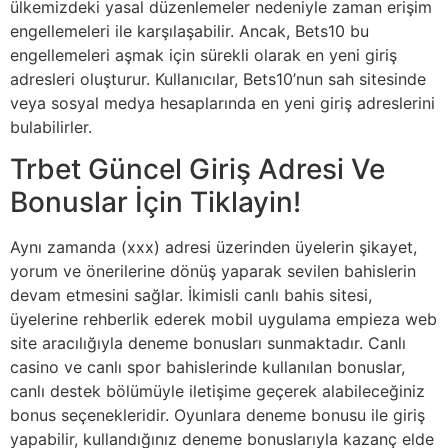
ülkemizdeki yasal düzenlemeler nedeniyle zaman erişim
engellemeleri ile karşılaşabilir. Ancak, Bets10 bu
engellemeleri aşmak için sürekli olarak en yeni giriş
adresleri oluşturur. Kullanıcılar, Bets10’nun sah sitesinde
veya sosyal medya hesaplarında en yeni giriş adreslerini
bulabilirler.
Trbet Güncel Giriş Adresi Ve
Bonuslar İçin Tiklayin!
Aynı zamanda (xxx) adresi üzerinden üyelerin şikayet,
yorum ve önerilerine dönüş yaparak sevilen bahislerin
devam etmesini sağlar. İkimisli canlı bahis sitesi,
üyelerine rehberlik ederek mobil uygulama empieza web
site aracılığıyla deneme bonusları sunmaktadır. Canlı
casino ve canlı spor bahislerinde kullanılan bonuslar,
canlı destek bölümüyle iletişime geçerek alabileceğiniz
bonus seçenekleridir. Oyunlara deneme bonusu ile giriş
yapabilir, kullandığınız deneme bonuslarıyla kazanç elde