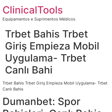
ClinicalTools
Equipamentos e Suprimentos Médicos
Trbet Bahis Trbet
Giriş Empieza Mobil
Uygulama- Trbet
Canlı Bahi
Trbet Bahis Trbet Giriş Empieza Mobil Uygulama- Trbet
Canlı Bahis
Dumanbet: Spor