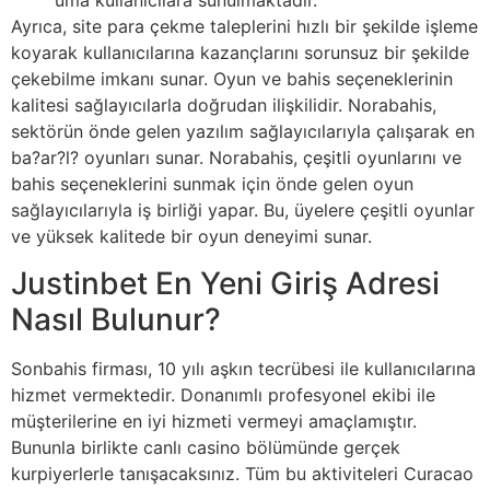
uma kullanıcılara sunulmaktadır.
Ayrıca, site para çekme taleplerini hızlı bir şekilde işleme
koyarak kullanıcılarına kazançlarını sorunsuz bir şekilde
çekebilme imkanı sunar. Oyun ve bahis seçeneklerinin
kalitesi sağlayıcılarla doğrudan ilişkilidir. Norabahis,
sektörün önde gelen yazılım sağlayıcılarıyla çalışarak en
ba?ar?l? oyunları sunar. Norabahis, çeşitli oyunlarını ve
bahis seçeneklerini sunmak için önde gelen oyun
sağlayıcılarıyla iş birliği yapar. Bu, üyelere çeşitli oyunlar
ve yüksek kalitede bir oyun deneyimi sunar.
Justinbet En Yeni Giriş Adresi
Nasıl Bulunur?
Sonbahis firması, 10 yılı aşkın tecrübesi ile kullanıcılarına
hizmet vermektedir. Donanımlı profesyonel ekibi ile
müşterilerine en iyi hizmeti vermeyi amaçlamıştır.
Bununla birlikte canlı casino bölümünde gerçek
kurpiyerlerle tanışacaksınız. Tüm bu aktiviteleri Curacao