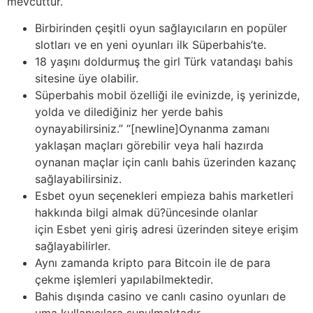
mevcuttur.
Birbirinden çeşitli oyun sağlayıcıların en popüler
slotları ve en yeni oyunları ilk Süperbahis’te.
18 yaşını doldurmuş the girl Türk vatandaşı bahis
sitesine üye olabilir.
Süperbahis mobil özelliği ile evinizde, iş yerinizde,
yolda ve dilediğiniz her yerde bahis
oynayabilirsiniz.” “[newline]Oynanma zamanı
yaklaşan maçları görebilir veya hali hazırda
oynanan maçlar için canlı bahis üzerinden kazanç
sağlayabilirsiniz.
Esbet oyun seçenekleri empieza bahis marketleri
hakkında bilgi almak dü?üncesinde olanlar
için Esbet yeni giriş adresi üzerinden siteye erişim
sağlayabilirler.
Aynı zamanda kripto para Bitcoin ile de para
çekme işlemleri yapılabilmektedir.
Bahis dışında casino ve canlı casino oyunları de