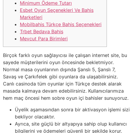
Minimum Ödeme Tutarı
Esbet Oyun Seçenekleri Ve Bahis
Marketleri
Mobilbahis Türkçe Bahis Seçenekleri
Trbet Bedava Bahis
Mevcut Para Birimleri
Birçok farklı oyun sağlayıcısı ile çalışan internet site, bu
sayede müşterilerini oyun öncesinde bekletmiyor.
Normal masa oyunlarının dışında Şanslı 5, Şanslı 7,
Savaş ve Çarkıfelek gibi oyunlara da ulaşabilirsiniz.
Canlı casinoda tüm oyunlar için Türkçe destek alarak
masada kalmaya devam edebilirsiniz. Kullanıcılarımıza
hem maç öncesi hem sobre oyun içi bahisler sunuyoruz.
Üyelik aşamasından sonra bir aktivasyon işlemi sizi
bekliyor olacaktır.
Ayrıca, site güçlü bir altyapıya sahip olup kullanıcı
bilgilerini ve ödemeleri güvenli bir şekilde korur.