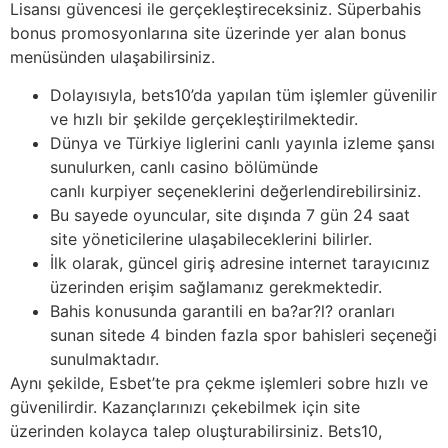
Lisansı güvencesi ile gerçekleştireceksiniz. Süperbahis
bonus promosyonlarına site üzerinde yer alan bonus
menüsünden ulaşabilirsiniz.
Dolayısıyla, bets10’da yapılan tüm işlemler güvenilir
ve hızlı bir şekilde gerçekleştirilmektedir.
Dünya ve Türkiye liglerini canlı yayınla izleme şansı
sunulurken, canlı casino bölümünde
canlı kurpiyer seçeneklerini değerlendirebilirsiniz.
Bu sayede oyuncular, site dışında 7 gün 24 saat
site yöneticilerine ulaşabileceklerini bilirler.
İlk olarak, güncel giriş adresine internet tarayıcınız
üzerinden erişim sağlamanız gerekmektedir.
Bahis konusunda garantili en ba?ar?l? oranları
sunan sitede 4 binden fazla spor bahisleri seçeneği
sunulmaktadır.
Aynı şekilde, Esbet’te pra çekme işlemleri sobre hızlı ve
güvenilirdir. Kazançlarınızı çekebilmek için site
üzerinden kolayca talep oluşturabilirsiniz. Bets10,