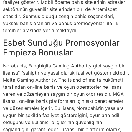
faaliyet gösterir. Mobil ödeme bahis sitelerinin adresleri
sektörünün güvenilir sitelerinden biri de Artemisbet
sitesidir. Sunmuş olduğu zengin bahis seçenekleri,
yüksek bahis oranları ve bonus promosyonları ile ilk
tercihler arasında yer almaktaydı.
Esbet Sunduğu Promosyonlar
Empieza Bonuslar
Norabahis, Fanghiglia Gaming Authority gibi saygın bir
lisansa” “sahiptir ve yasal olarak faaliyet göstermektedir.
Malta Gaming Authority, The island of malta hükümeti
tarafından on-line bahis ve oyun operatörlerine lisans
veren ve düzenleyen saygın bir oyun otoritesidir. MGA
lisansı, on-line bahis platformları için sıkı denetlemeler
ve düzenlemeler içerir. Bu lisans, Norabahis‘in yasalara
uygun bir şekilde faaliyet gösterdiğini, oyunların adil
olduğunu ve kullanıcı bilgilerinin güvenliğinin
sağlandığını garanti eder. Lisanslı bir platform olarak,