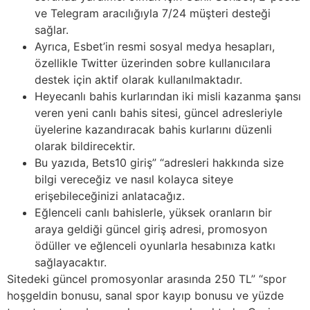
ve Telegram aracılığıyla 7/24 müşteri desteği
sağlar.
Ayrıca, Esbet’in resmi sosyal medya hesapları,
özellikle Twitter üzerinden sobre kullanıcılara
destek için aktif olarak kullanılmaktadır.
Heyecanlı bahis kurlarından iki misli kazanma şansı
veren yeni canlı bahis sitesi, güncel adresleriyle
üyelerine kazandıracak bahis kurlarını düzenli
olarak bildirecektir.
Bu yazıda, Bets10 giriş” “adresleri hakkında size
bilgi vereceğiz ve nasıl kolayca siteye
erişebileceğinizi anlatacağız.
Eğlenceli canlı bahislerle, yüksek oranların bir
araya geldiği güncel giriş adresi, promosyon
ödüller ve eğlenceli oyunlarla hesabınıza katkı
sağlayacaktır.
Sitedeki güncel promosyonlar arasında 250 TL” “spor
hoşgeldin bonusu, sanal spor kayıp bonusu ve yüzde