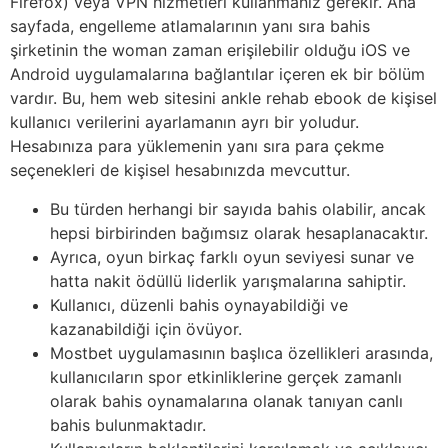
Firefox) veya VPN hizmetleri kullanmanız gerekir. Ana
sayfada, engelleme atlamalarının yanı sıra bahis
şirketinin the woman zaman erişilebilir olduğu iOS ve
Android uygulamalarına bağlantılar içeren ek bir bölüm
vardır. Bu, hem web sitesini ankle rehab ebook de kişisel
kullanıcı verilerini ayarlamanın ayrı bir yoludur.
Hesabınıza para yüklemenin yanı sıra para çekme
seçenekleri de kişisel hesabınızda mevcuttur.
Bu türden herhangi bir sayıda bahis olabilir, ancak
hepsi birbirinden bağımsız olarak hesaplanacaktır.
Ayrıca, oyun birkaç farklı oyun seviyesi sunar ve
hatta nakit ödüllü liderlik yarışmalarına sahiptir.
Kullanıcı, düzenli bahis oynayabildiği ve
kazanabildiği için övüyor.
Mostbet uygulamasının başlıca özellikleri arasında,
kullanıcıların spor etkinliklerine gerçek zamanlı
olarak bahis oynamalarına olanak tanıyan canlı
bahis bulunmaktadır.