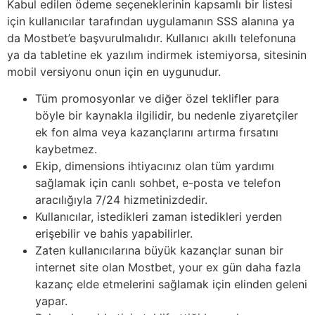
Kabul edilen ödeme seçeneklerinin kapsamlı bir listesi
için kullanıcılar tarafından uygulamanın SSS alanına ya
da Mostbet’e başvurulmalıdır. Kullanıcı akıllı telefonuna
ya da tabletine ek yazılım indirmek istemiyorsa, sitesinin
mobil versiyonu onun için en uygunudur.
Tüm promosyonlar ve diğer özel teklifler para
böyle bir kaynakla ilgilidir, bu nedenle ziyaretçiler
ek fon alma veya kazançlarını artırma fırsatını
kaybetmez.
Ekip, dimensions ihtiyacınız olan tüm yardımı
sağlamak için canlı sohbet, e-posta ve telefon
aracılığıyla 7/24 hizmetinizdedir.
Kullanıcılar, istedikleri zaman istedikleri yerden
erişebilir ve bahis yapabilirler.
Zaten kullanıcılarına büyük kazançlar sunan bir
internet site olan Mostbet, your ex gün daha fazla
kazanç elde etmelerini sağlamak için elinden geleni
yapar.