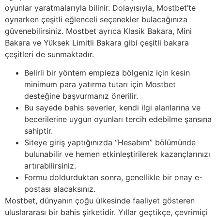
oyunlar yaratmalarıyla bilinir. Dolayısıyla, Mostbet’te
oynarken çeşitli eğlenceli seçenekler bulacağınıza
güvenebilirsiniz. Mostbet ayrıca Klasik Bakara, Mini
Bakara ve Yüksek Limitli Bakara gibi çeşitli bakara
çeşitleri de sunmaktadır.
Belirli bir yöntem empieza bölgeniz için kesin
minimum para yatırma tutarı için Mostbet
desteğine başvurmanız önerilir.
Bu sayede bahis severler, kendi ilgi alanlarına ve
becerilerine uygun oyunları tercih edebilme şansına
sahiptir.
Siteye giriş yaptığınızda “Hesabım” bölümünde
bulunabilir ve hemen etkinleştirilerek kazançlarınızı
artırabilirsiniz.
Formu doldurduktan sonra, genellikle bir onay e-
postası alacaksınız.
Mostbet, dünyanın çoğu ülkesinde faaliyet gösteren
uluslararası bir bahis şirketidir. Yıllar geçtikçe, çevrimiçi