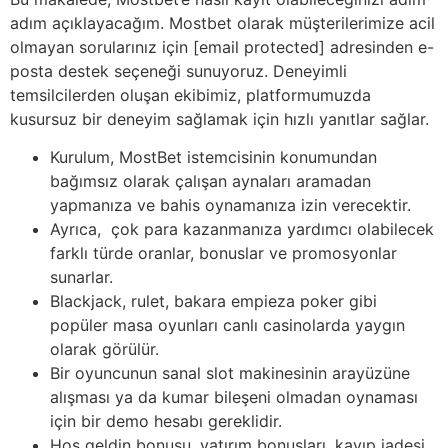
adım açıklayacağım. Mostbet olarak müşterilerimize acil
olmayan sorularınız için [email protected] adresinden e-
posta destek seçeneği sunuyoruz. Deneyimli
temsilcilerden oluşan ekibimiz, platformumuzda
kusursuz bir deneyim sağlamak için hızlı yanıtlar sağlar.
Kurulum, MostBet istemcisinin konumundan
bağımsız olarak çalışan aynaları aramadan
yapmanıza ve bahis oynamanıza izin verecektir.
Ayrıca, çok para kazanmanıza yardımcı olabilecek
farklı türde oranlar, bonuslar ve promosyonlar
sunarlar.
Blackjack, rulet, bakara empieza poker gibi
popüler masa oyunları canlı casinolarda yaygın
olarak görülür.
Bir oyuncunun sanal slot makinesinin arayüzüne
alışması ya da kumar bileşeni olmadan oynaması
için bir demo hesabı gereklidir.
Hoş geldin bonusu, yatırım bonusları, kayıp iadesi