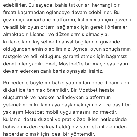
edebilirler. Bu sayede, bahis tutkunları herhangi bir
fırsatı kaçırmadan eğlenceye devam edebilirler. Bu
çevrimiçi kumarhane platformu, kullanıcıları için güvenli
ve adil bir oyun ortamı sağlamak için gerekli önlemleri
almaktadır. Lisanslı ve düzenlenmiş olmasıyla,
kullanıcıların kişisel ve finansal bilgilerinin güvende
olduğundan emin olabilirsiniz. Ayrıca, oyun sonuçlarının
rastgele ve adil olduğunu garanti etmek için bağımsız
denetimler yapılır. Evet, Mostbet’te bir maç veya oyun
devam ederken canlı bahis oynayabilirsiniz.
Bu nedenle böyle bir bahis yapmadan önce dinamikleri
dikkatlice tanımak önemlidir. Bir Mostbet hesabı
oluşturmak ve hareket halindeyken platformun
yeteneklerini kullanmaya başlamak için hızlı ve basit bir
yaklaşım Mostbet mobil uygulamasını indirmektir.
Kullanıcı dostu düzeni ve pratik özellikleri neticesinde
bahislerinizden ve keyif aldığınız spor etkinliklerinden
haberdar olmak için ideal bir yöntemdir.