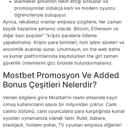
Bukmeker şirkətinin teklif ettiği bonuslar və
promosyonlar oldukça karlı ve modern oyuncu
öğrencileriyle buluşuyor.
Ayrıca, rekabetçi oranlar empieza çizgilerle, her zaman
büyük kazanma şansınız olacak. Bitcoin, Ethereum ve
diğer bazı popüler” “kripto paralarla ödeme
yapabilirsiniz. Kripto para birimleri, hızlı işlem süreleri ve
anonimlik avantajı sunar. Unutmayın, on the web bahis
ve kumar platformlarında kaydolurken the girl zaman
güvenlik önlemlerini göz önünde bulundurmalısınız.
Mostbet Promosyon Ve Added
Bonus Çeşitleri Nelerdir?
Verilen bilgilere göre Mostbet’in resmi sitesinde kayıt
olmuş kullanıcıların sayısı bir milyondan çoktur. Canlı
casino bölümü, canlı oyuncularla para karşılığında kumar
oyunları oynamanıza olanak tanır. Rulet, bakara,
blackjack, holdem poker, TV oyunları empieza diğerleri