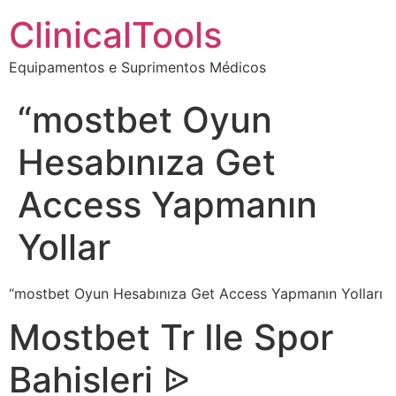
ClinicalTools
Equipamentos e Suprimentos Médicos
“mostbet Oyun
Hesabınıza Get
Access Yapmanın
Yollar
“mostbet Oyun Hesabınıza Get Access Yapmanın Yolları
Mostbet Tr Ile Spor
Bahisleri ᐉ