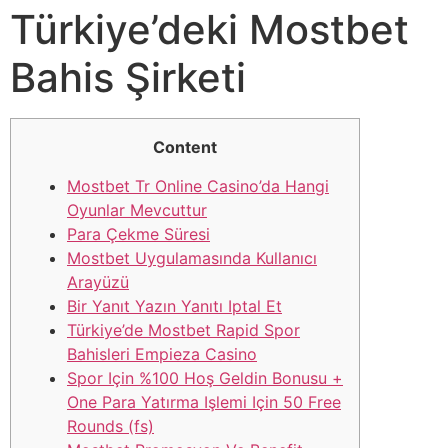
Türkiye’deki Mostbet
Bahis Şirketi
Content
Mostbet Tr Online Casino’da Hangi
Oyunlar Mevcuttur
Para Çekme Süresi
Mostbet Uygulamasında Kullanıcı
Arayüzü
Bir Yanıt Yazın Yanıtı Iptal Et
Türkiye’de Mostbet Rapid Spor
Bahisleri Empieza Casino
Spor Için %100 Hoş Geldin Bonusu +
One Para Yatırma Işlemi Için 50 Free
Rounds (fs)