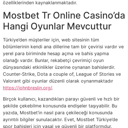
özelliklerinden kaynaklanmaktadır.
Mostbet Tr Online Casino’da
Hangi Oyunlar Mevcuttur
Türkiye’den müşteriler için, web sitesinin tüm
bölümlerinin kendi ana dillerine tam bir çevirisi vardır ve
yerel para biriminde hesap açma ve bahis yapma
olanağı vardır. Bunlar, rekabetçi çevrimiçi oyun
dünyasındaki etkinlikler üzerine oynanan bahislerdir.
Counter-Strike, Dota a couple of, League of Stories ve
Valorant gibi oyunlar düzenli olarak oynanmaktadır
https://johnbreslin.org/
.
Birçok kullanıcı, kazandıkları parayı güvenli ve hızlı bir
şekilde çekebilme konusunda endişeler taşıyabilir. Bu
yazıda, Mostbet’in nasıl para çekileceği konusunda
ayrıntılı bilgiler sunulacaktır. Evet, Mostbet Türkiye’de
spor bahisleri için yasal ve güvenli bir platformdur.