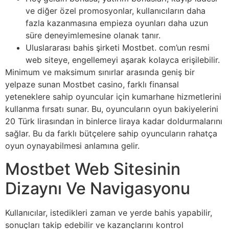
ve diğer özel promosyonlar, kullanıcıların daha
fazla kazanmasına empieza oyunları daha uzun
süre deneyimlemesine olanak tanır.
Uluslararası bahis şirketi Mostbet. com’un resmi
web siteye, engellemeyi aşarak kolayca erişilebilir.
Minimum ve maksimum sınırlar arasında geniş bir
yelpaze sunan Mostbet casino, farklı finansal
yeteneklere sahip oyuncular için kumarhane hizmetlerini
kullanma fırsatı sunar. Bu, oyuncuların oyun bakiyelerini
20 Türk lirasından in binlerce liraya kadar doldurmalarını
sağlar. Bu da farklı bütçelere sahip oyuncuların rahatça
oyun oynayabilmesi anlamına gelir.
Mostbet Web Sitesinin
Dizaynı Ve Navigasyonu
Kullanıcılar, istedikleri zaman ve yerde bahis yapabilir,
sonuçları takip edebilir ve kazançlarını kontrol