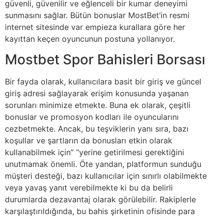
güvenli, güvenilir ve eğlenceli bir kumar deneyimi
sunmasını sağlar. Bütün bonuslar MostBet’in resmi
internet sitesinde var empieza kurallara göre her
kayıttan keçen oyuncunun postuna yollanıyor.
Mostbet Spor Bahisleri Borsası
Bir fayda olarak, kullanıcılara basit bir giriş ve güncel
giriş adresi sağlayarak erişim konusunda yaşanan
sorunları minimize etmekte. Buna ek olarak, çeşitli
bonuslar ve promosyon kodları ile oyuncularını
cezbetmekte. Ancak, bu teşviklerin yanı sıra, bazı
koşullar ve şartların da bonusları etkin olarak
kullanabilmek için” “yerine getirilmesi gerektiğini
unutmamak önemli. Öte yandan, platformun sunduğu
müşteri desteği, bazı kullanıcılar için sınırlı olabilmekte
veya yavaş yanıt verebilmekte ki bu da belirli
durumlarda dezavantaj olarak görülebilir. Rakiplerle
karşılaştırıldığında, bu bahis şirketinin ofisinde para