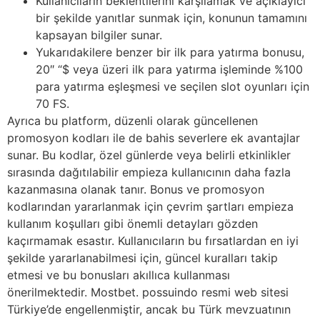
Kullanıcıların beklentilerini karşılamak ve açıklayıcı
bir şekilde yanıtlar sunmak için, konunun tamamını
kapsayan bilgiler sunar.
Yukarıdakilere benzer bir ilk para yatırma bonusu,
20″ “$ veya üzeri ilk para yatırma işleminde %100
para yatırma eşleşmesi ve seçilen slot oyunları için
70 FS.
Ayrıca bu platform, düzenli olarak güncellenen
promosyon kodları ile de bahis severlere ek avantajlar
sunar. Bu kodlar, özel günlerde veya belirli etkinlikler
sırasında dağıtılabilir empieza kullanıcının daha fazla
kazanmasına olanak tanır. Bonus ve promosyon
kodlarından yararlanmak için çevrim şartları empieza
kullanım koşulları gibi önemli detayları gözden
kaçırmamak esastır. Kullanıcıların bu fırsatlardan en iyi
şekilde yararlanabilmesi için, güncel kuralları takip
etmesi ve bu bonusları akıllıca kullanması
önerilmektedir. Mostbet. possuindo resmi web sitesi
Türkiye’de engellenmiştir, ancak bu Türk mevzuatının